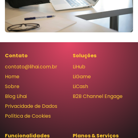
Contato
Soluções
contato@lihai.com.br
LiHub
Home
LiGame
Sobre
LiCash
Blog Lihai
B2B Channel Engage
Privacidade de Dados
Política de Cookies
Funcionalidades
Planos & Serviços