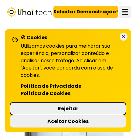
LiHai - Página inicial
Solicitar Demonstração!
🍪 Cookies
VOLTAR PARA O BLOG
Utilizamos cookies para melhorar sua
experiência, personalizar conteúdo e
analisar nosso tráfego. Ao clicar em
Passo a passo para
"Aceitar", você concorda com o uso de
anunciar
cookies.
Política de Privacidade
NO YOUTUBE COM SUCESSO | LIHAI
Política de Cookies
Saiba por que anunciar no YouTube, como
criar campanhas e aumentar o impacto dos
Rejeitar
seus anúncios. Leia no artigo!
3 minutos de leitura
Aceitar Cookies