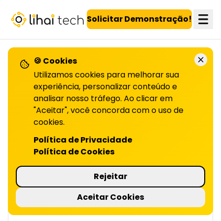
LiHai - Página inicial
Solicitar Demonstração!
🍪 Cookies
VOLTAR PARA O BLOG
Utilizamos cookies para melhorar sua
experiência, personalizar conteúdo e
analisar nosso tráfego. Ao clicar em
Fidelização e CRM: como
"Aceitar", você concorda com o uso de
utilizar
cookies.
Política de Privacidade
AS DUAS ESTRATÉGIAS | LIHAI
Política de Cookies
O CRM organiza dados e fortalece relações
com clientes, tornando os programas de
Rejeitar
fidelidade mais eficazes e personalizados. Leia
o artigo completo!
Aceitar Cookies
4 minutos de leitura