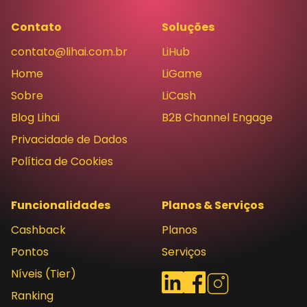
Contato
Soluções
contato@lihai.com.br
LiHub
Home
LiGame
Sobre
LiCash
Blog Lihai
B2B Channel Engage
Privacidade de Dados
Política de Cookies
Funcionalidades
Planos & Serviços
Cashback
Planos
Pontos
Serviços
Níveis (Tier)
Redes sociais
LinkedIn
Facebook
Instagram
Ranking