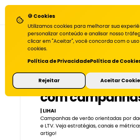
LiHai - Página inicial
sol
🍪 Cookies
Utilizamos cookies para melhorar sua experiê
personalizar conteúdo e analisar nosso tráfeg
clicar em "Aceitar", você concorda com o uso
cookies.
VOLTAR PARA O BLOG
Política de Privacidade
Política de Cookie
Como fidelizar c
Rejeitar
Aceitar Cookie
com campanhas
| LIHAI
Campanhas de verão orientadas por da
e LTV. Veja estratégias, canais e métricas
artigo!