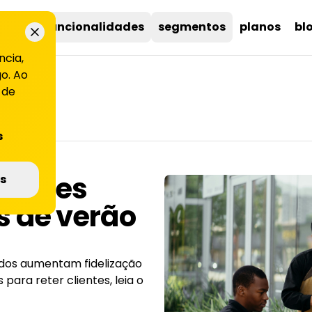
uções
funcionalidades
segmentos
planos
bl
ncia,
o. Ao
 de
s
lientes
s
 de verão
dos aumentam fidelização
 para reter clientes, leia o