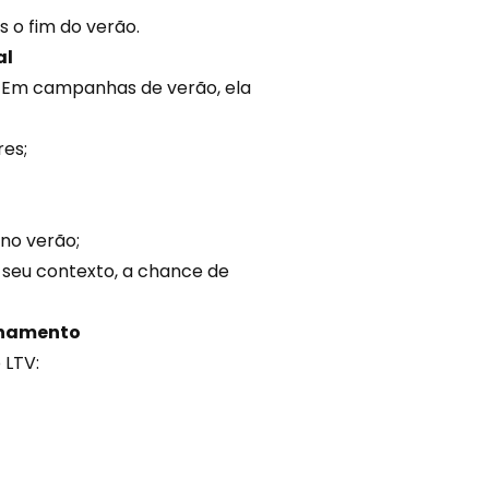
 o fim do verão.
al
o. Em campanhas de verão, ela
es;
no verão;
seu contexto, a chance de
ionamento
 LTV: