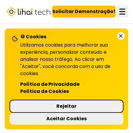
LiHai - Página inicial
Solicitar Demonstração!
🍪 Cookies
VOLTAR PARA O BLOG
Utilizamos cookies para melhorar sua
experiência, personalizar conteúdo e
analisar nosso tráfego. Ao clicar em
Jornada do cliente:
"Aceitar", você concorda com o uso de
entenda cada etapa
cookies.
Política de Privacidade
DO PROCESSO | LIHAI
Política de Cookies
Entenda como mapear e otimizar a jornada
do cliente, pode transformar sua estratégia
Rejeitar
de vendas e fidelização. Leia o artigo
completo!
Aceitar Cookies
5 minutos de leitura