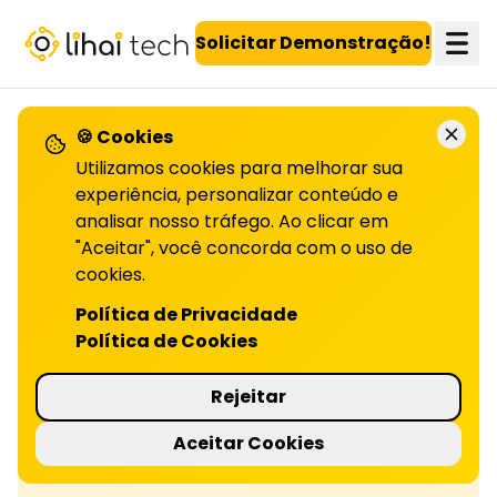
LiHai - Página inicial
Solicitar Demonstração!
🍪 Cookies
Utilizamos cookies para melhorar sua
Confira todos os artigos!
experiência, personalizar conteúdo e
analisar nosso tráfego. Ao clicar em
"Aceitar", você concorda com o uso de
Programas de fidelidade
cookies.
Política de Privacidade
Quer ganhar ao gastar? Descubra como
Política de Cookies
funcionam os programas de fidelidade no
cartão de crédito, e escolha o melhor para
Rejeitar
seu perfil! Leia o artigo.
Aceitar Cookies