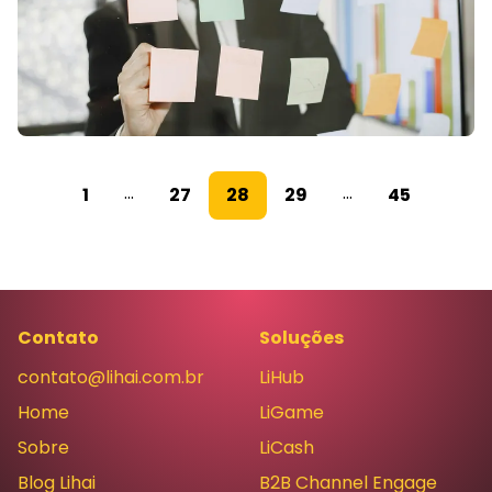
...
...
1
27
28
29
45
Contato
Soluções
contato@lihai.com.br
LiHub
Home
LiGame
Sobre
LiCash
Blog Lihai
B2B Channel Engage