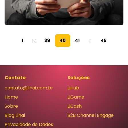
...
...
1
39
40
41
45
Contato
Soluções
contato@lihai.com.br
LiHub
Home
LiGame
Sobre
LiCash
Blog Lihai
B2B Channel Engage
Privacidade de Dados