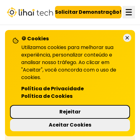
LiHai - Página inicial
Solicitar Demonstração!
🍪 Cookies
Utilizamos cookies para melhorar sua
Confira todos os artigos!
experiência, personalizar conteúdo e
analisar nosso tráfego. Ao clicar em
"Aceitar", você concorda com o uso de
Segredo para fidelizar clientes
cookies.
Política de Privacidade
No mercado alimentício, fidelizar clientes vai
Política de Cookies
além da qualidade. Descubra estratégias para
criar laços duradouros! Confira no blog.
Rejeitar
Aceitar Cookies