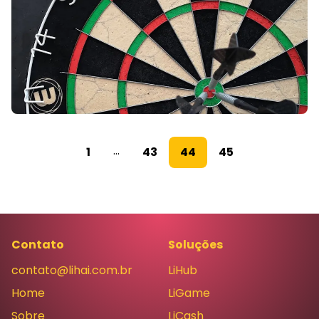
...
1
43
44
45
Contato
Soluções
contato@lihai.com.br
LiHub
Home
LiGame
Sobre
LiCash