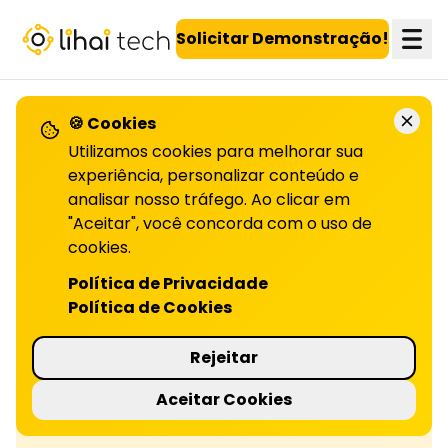
LiHai - Página inicial
Solicitar Demonstração!
🍪 Cookies
Utilizamos cookies para melhorar sua
Confira todos os artigos!
experiência, personalizar conteúdo e
analisar nosso tráfego. Ao clicar em
"Aceitar", você concorda com o uso de
Diferenças entre programas de
cookies.
fidelidade
Política de Privacidade
Política de Cookies
Programas B2B e B2C têm abordagens
diferentes. Descubra como aplicar essas
Rejeitar
estratégias de forma eficaz para cada tipo de
Aceitar Cookies
cliente. Confira no artigo!