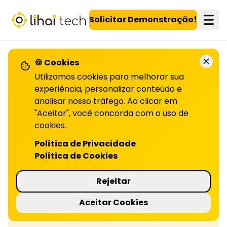
LiHai - Página inicial
Solicitar Demonstração!
🍪 Cookies
Utilizamos cookies para melhorar sua
Confira todos os artigos!
experiência, personalizar conteúdo e
analisar nosso tráfego. Ao clicar em
"Aceitar", você concorda com o uso de
O que os clientes esperam dos
cookies.
programas de fidelidade
Política de Privacidade
Política de Cookies
Programas de fidelidade eficientes unem
valor, personalização e simplicidade. Veja
Rejeitar
dados e estratégias para aumentar a
Aceitar Cookies
retenção. Leia o artigo!