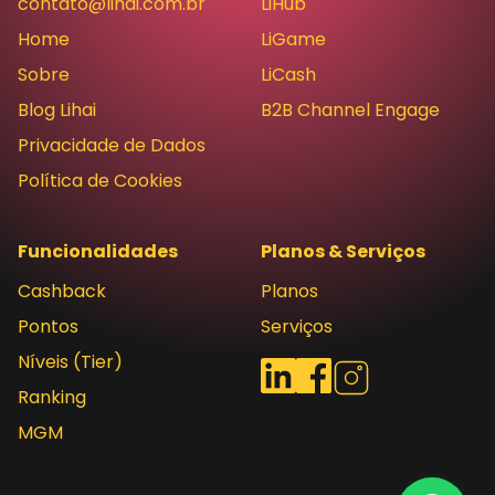
contato@lihai.com.br
LiHub
Home
LiGame
Sobre
LiCash
Blog Lihai
B2B Channel Engage
Privacidade de Dados
Política de Cookies
Funcionalidades
Planos & Serviços
Cashback
Planos
Pontos
Serviços
Níveis (Tier)
Redes sociais
LinkedIn
Facebook
Instagram
Ranking
MGM