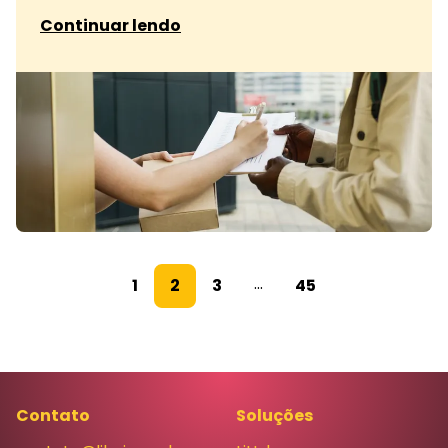
sobre Personalização de campanhas com IA e r
Continuar lendo
...
1
2
3
45
Contato
Soluções