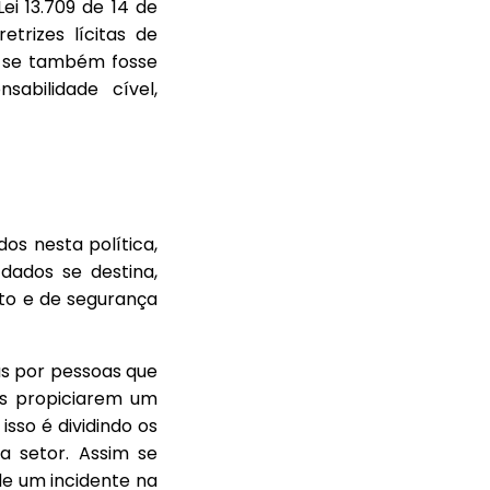
ei 13.709 de 14 de
trizes lícitas de
o se também fosse
abilidade cível,
os nesta política,
 dados se destina,
nto e de segurança
s por pessoas que
as propiciarem um
sso é dividindo os
a setor. Assim se
de um incidente na