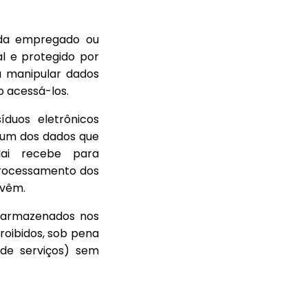
ada empregado ou
al e protegido por
 a manipular dados
o acessá-los.
duos eletrônicos
nhum dos dados que
Hai recebe para
 processamento dos
ovêm.
s armazenados nos
oibidos, sob pena
 de serviços) sem