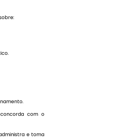
sobre:
ico.
enamento.
r concorda com o
e administra e toma