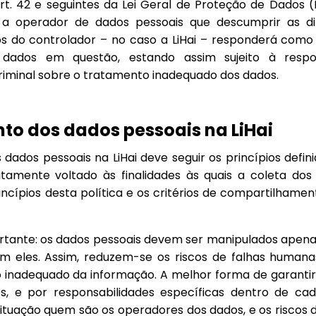
t. 42 e seguintes da Lei Geral de Proteção de Dados (L
 a operador de dados pessoais que descumprir as dire
s do controlador – no caso a LiHai – responderá com
 dados em questão, estando assim sujeito à respons
criminal sobre o tratamento inadequado dos dados.
to dos dados pessoais na LiHai
ados pessoais na LiHai deve seguir os princípios definid
tamente voltado às finalidades às quais a coleta dos
incípios desta política e os critérios de compartilhame
rtante: os dados pessoais devem ser manipulados apena
om eles. Assim, reduzem-se os riscos de falhas human
inadequado da informação. A melhor forma de garantir i
s, e por responsabilidades específicas dentro de cad
tuação quem são os operadores dos dados, e os riscos 