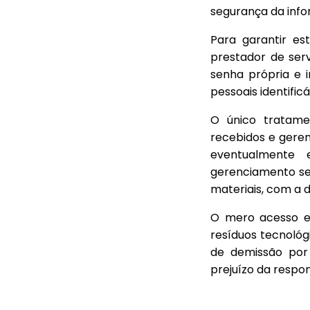
segurança da inf
Para garantir e
prestador de serv
senha própria e i
pessoais identific
O único tratame
recebidos e geren
eventualmente 
gerenciamento sej
materiais, com a d
O mero acesso e/
resíduos tecnoló
de demissão por 
prejuízo da respon