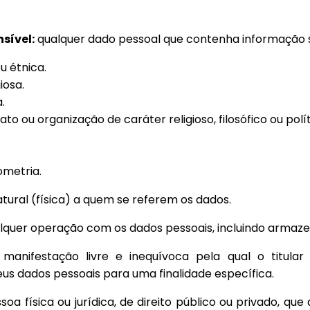
sível:
qualquer dado pessoal que contenha informação 
u étnica.
iosa.
.
cato ou organização de caráter religioso, filosófico ou polít
ometria.
tural (física) a quem se referem os dados.
lquer operação com os dados pessoais, incluindo armaz
manifestação livre e inequívoca pela qual o titula
us dados pessoais para uma finalidade específica.
oa física ou jurídica, de direito público ou privado, qu