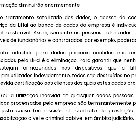
ormação diminuirão enormemente.
ste tratamento setorizado dos dados, o acesso de c
iço da LiHai ao banco de dados da empresa é individu
ntransferível. Assim, somente as pessoas autorizadas
áveis de funcionários e contratados, por exemplo, poderã
nto admitido para dados pessoais contidos nos resí
ciados pela LiHai é a eliminação. Para garantir que ne
estejam armazenados nos dispositivos que a Li
am utilizados indevidamente, todos são destruídos no
evida certificação aos clientes dos quais estes dados pr
ou a utilização indevida de quaisquer dados pessoai
gicos processados pela empresa são terminantemente pr
justa causa (ou rescisão do contrato de prestação
sabilização cível e criminal cabível em âmbito judiciário.