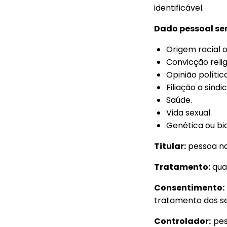
identificável.
Dado pessoal sen
Origem racial o
Convicção relig
Opinião política
Filiação a sindi
Saúde.
Vida sexual.
Genética ou bi
Titular:
pessoa na
Tratamento:
qua
Consentimento:
tratamento dos se
Controlador:
pess