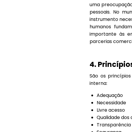
uma preocupação 
pessoais. No mun
instrumento necess
humanos fundame
importante às e
parcerias comerci
4. Princípi
São os princípio
interna:
Adequação
Necessidade
Livre acesso
Qualidade dos
Transparência