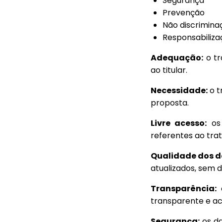
Segurança
Prevenção
Não discrimina
Responsabiliza
Adequação:
o tr
ao titular.
Necessidade:
o t
proposta.
Livre acesso:
os 
referentes ao tr
Qualidade dos d
atualizados, sem d
Transparência:
o
transparente e ace
Segurança:
os da