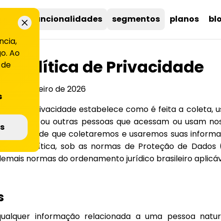
uções
funcionalidades
segmentos
planos
bl
ncia,
o. Ao
Política de Privacidade
 de
ção:
Fevereiro de 2026
s
ítica de Privacidade estabelece como é feita a coleta, u
 clientes ou outras pessoas que acessam ou usam nosso
s
 você entende que coletaremos e usaremos suas informa
 nesta Política, sob as normas de Proteção de Dados (
demais normas do ordenamento jurídico brasileiro aplicáv
s
ualquer informação relacionada a uma pessoa natura