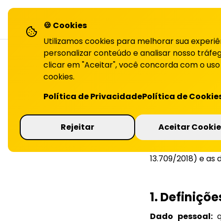
LiHai - Página inicial
sol
🍪 Cookies
Utilizamos cookies para melhorar sua experiê
personalizar conteúdo e analisar nosso tráfeg
clicar em "Aceitar", você concorda com o uso
cookies.
Última atualiza
Política de Privacidade
Política de Cookie
Esta presente Pol
de informações de
Rejeitar
Aceitar Cookie
nossos serviços,
formas descritas
13.709/2018) e as 
1. Definiçõe
Dado pessoal:
q