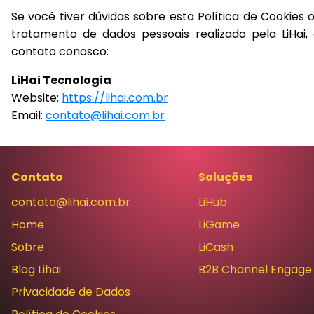
Se você tiver dúvidas sobre esta Política de Cookies 
tratamento de dados pessoais realizado pela LiHai,
contato conosco:
LiHai Tecnologia
Website:
https://lihai.com.br
Email:
contato@lihai.com.br
Contato
Soluções
contato@lihai.com.br
LiHub
Home
LiGame
Sobre
LiCash
Blog Lihai
B2B Channel Engage
Privacidade de Dados