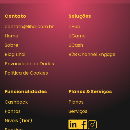
Contato
Soluções
contato@lihai.com.br
LiHub
Home
LiGame
Sobre
LiCash
Blog Lihai
B2B Channel Engage
Privacidade de Dados
Política de Cookies
Funcionalidades
Planos & Serviços
Cashback
Planos
Pontos
Serviços
Níveis (Tier)
Redes sociais
LinkedIn
Facebook
Instagram
Ranking