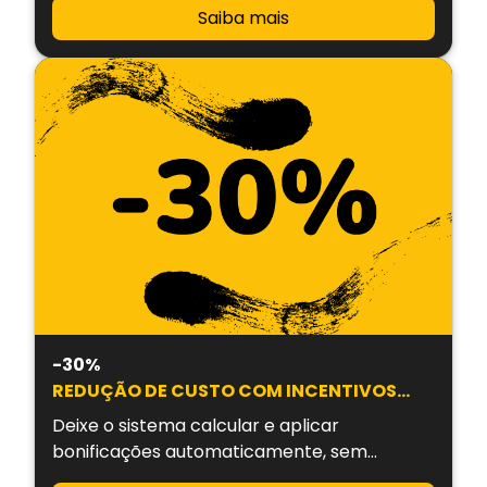
Saiba mais
-30%
REDUÇÃO DE CUSTO COM INCENTIVOS
MANUAIS
Deixe o sistema calcular e aplicar
bonificações automaticamente, sem
controles manuais.