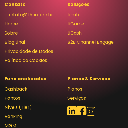
Contato
Soluções
contato@lihai.com.br
LiHub
Home
LiGame
Sobre
LiCash
Blog Lihai
B2B Channel Engage
Privacidade de Dados
Política de Cookies
Funcionalidades
Planos & Serviços
Cashback
Planos
Pontos
Serviços
Níveis (Tier)
Redes sociais
LinkedIn
Facebook
Instagram
Ranking
MGM