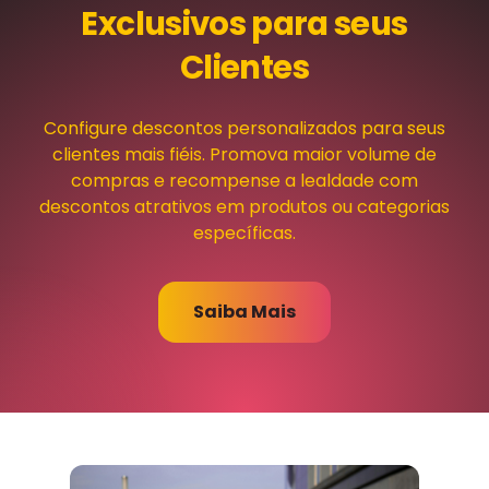
Exclusivos para seus
Clientes
Configure descontos personalizados para seus
clientes mais fiéis. Promova maior volume de
compras e recompense a lealdade com
descontos atrativos em produtos ou categorias
específicas.
Saiba Mais