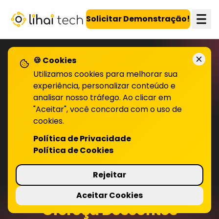
LiHai - Página inicial
Solicitar Demonstração!
🍪 Cookies
Utilizamos cookies para melhorar sua
experiência, personalizar conteúdo e
analisar nosso tráfego. Ao clicar em
"Aceitar", você concorda com o uso de
cookies.
Política de Privacidade
Política de Cookies
Rejeitar
Aceitar Cookies
Ofereça Descontos