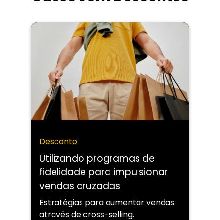
Desconto
Utilizando programas de
fidelidade para impulsionar
vendas cruzadas
Estratégias para aumentar vendas
através de cross-selling.