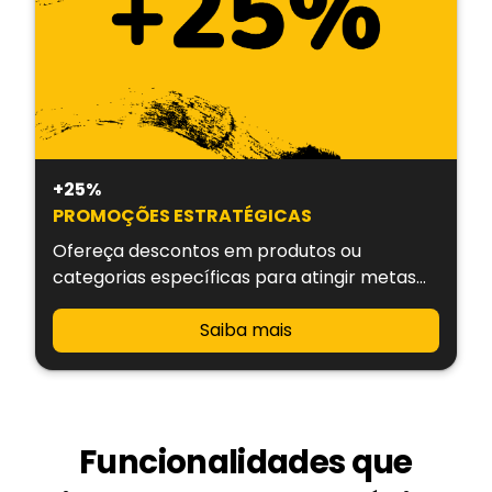
+25%
PROMOÇÕES ESTRATÉGICAS
Ofereça descontos em produtos ou
categorias específicas para atingir metas
de vendas.
Saiba mais
Funcionalidades que