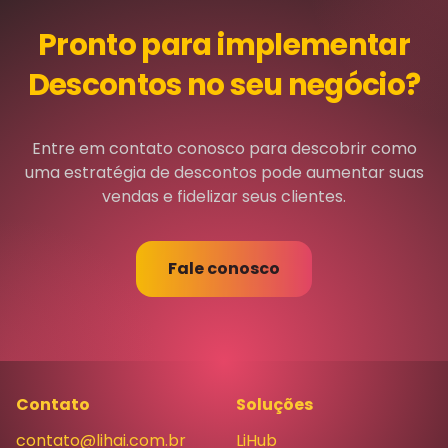
Pronto para implementar
Descontos no seu negócio?
Entre em contato conosco para descobrir como
uma estratégia de descontos pode aumentar suas
vendas e fidelizar seus clientes.
Fale conosco
Contato
Soluções
contato@lihai.com.br
LiHub