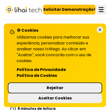
LiHai - Página inicial
Solicitar Demonstração!
🍪 Cookies
VOLTAR PARA O BLOG
Utilizamos cookies para melhorar sua
experiência, personalizar conteúdo e
analisar nosso tráfego. Ao clicar em
Utilizando programas de
"Aceitar", você concorda com o uso de
fidelidade
cookies.
Política de Privacidade
PARA IMPULSIONAR VENDAS CRUZADAS |
Política de Cookies
LIHAI
Vendas cruzadas aumentam o valor do
Rejeitar
cliente com ofertas relevantes em
programas de fidelidade. Leia o artigo
Aceitar Cookies
completo!
6 minutos de leitura