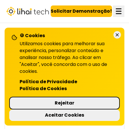
LiHai - Página inicial
Solicitar Demonstração!
🍪 Cookies
VOLTAR PARA O BLOG
Utilizamos cookies para melhorar sua
experiência, personalizar conteúdo e
analisar nosso tráfego. Ao clicar em
Tipos de recompensas
"Aceitar", você concorda com o uso de
em
cookies.
Política de Privacidade
PROGRAMAS DE FIDELIDADE | LIHAI
Política de Cookies
As recompensas são essenciais para fidelizar
clientes. Saiba como usá-las para engajar e
Rejeitar
reter seus consumidores com sucesso.
Confira no artigo!
Aceitar Cookies
4 minutos de leitura