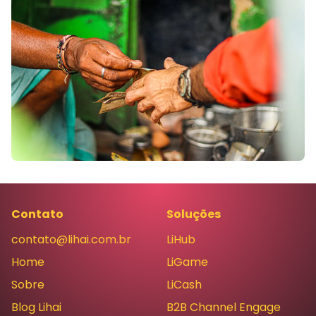
Contato
Soluções
contato@lihai.com.br
LiHub
Home
LiGame
Sobre
LiCash
Blog Lihai
B2B Channel Engage