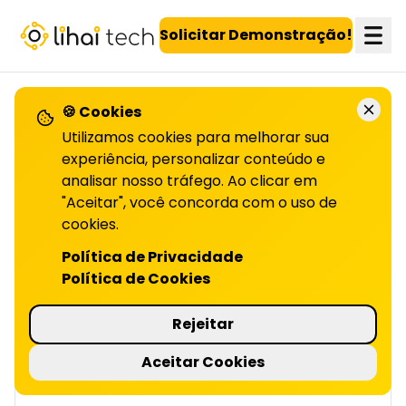
LiHai - Página inicial
Solicitar Demonstração!
🍪 Cookies
VOLTAR PARA O BLOG
Utilizamos cookies para melhorar sua
experiência, personalizar conteúdo e
analisar nosso tráfego. Ao clicar em
Guia prático: como
"Aceitar", você concorda com o uso de
anunciar no Facebook
cookies.
Política de Privacidade
| LIHAI
Política de Cookies
Descubra como anúncios no Facebook
podem aumentar alcance, engajamento e
Rejeitar
conversão. Leia o artigo completo e saiba
mais!
Aceitar Cookies
3 minutos de leitura