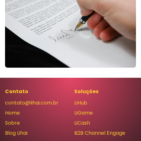
Contato
Soluções
contato@lihai.com.br
LiHub
Home
LiGame
Sobre
LiCash
Blog Lihai
B2B Channel Engage