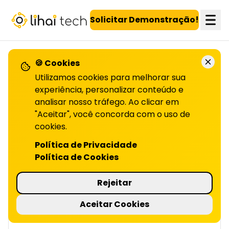
LiHai - Página inicial
Solicitar Demonstração!
🍪 Cookies
VOLTAR PARA O BLOG
Utilizamos cookies para melhorar sua
experiência, personalizar conteúdo e
analisar nosso tráfego. Ao clicar em
O que é taxa de
"Aceitar", você concorda com o uso de
conversão
cookies.
Política de Privacidade
E COMO OTIMIZÁ-LA | LIHAI
Política de Cookies
Descubra o que é taxa de conversão, como
calculá-la e otimizá-la com estratégias
Rejeitar
eficazes para aumentar resultados e
melhorar o desempenho do seu negócio!
Aceitar Cookies
4 minutos de leitura