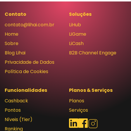
Contato
Soluções
contato@lihai.com.br
LiHub
Home
LiGame
Sobre
LiCash
Blog Lihai
B2B Channel Engage
Privacidade de Dados
Política de Cookies
Funcionalidades
Planos & Serviços
Cashback
Planos
Pontos
Serviços
Níveis (Tier)
Redes sociais
LinkedIn
Facebook
Instagram
Ranking