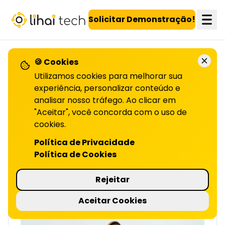
LiHai - Página inicial
Solicitar Demonstração!
🍪 Cookies
VOLTAR PARA O BLOG
Utilizamos cookies para melhorar sua
experiência, personalizar conteúdo e
analisar nosso tráfego. Ao clicar em
Gamificação no turismo
"Aceitar", você concorda com o uso de
cookies.
| LIHAI
Transforme viagens em aventuras
Política de Privacidade
inesquecíveis com a gamificação no turismo.
Política de Cookies
Saiba como aplicar essa tendência no seu
negócio e inove já!
Rejeitar
4 minutos de leitura
Aceitar Cookies