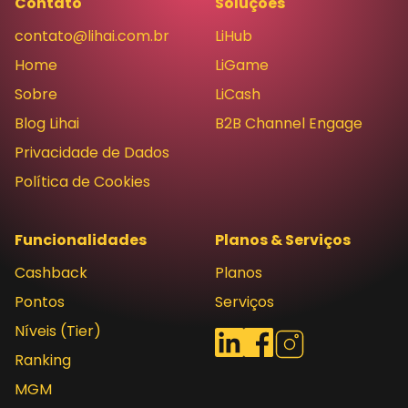
Contato
Soluções
contato@lihai.com.br
LiHub
Home
LiGame
Sobre
LiCash
Blog Lihai
B2B Channel Engage
Privacidade de Dados
Política de Cookies
Funcionalidades
Planos & Serviços
Cashback
Planos
Pontos
Serviços
Níveis (Tier)
Redes sociais
LinkedIn
Facebook
Instagram
Ranking
MGM