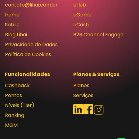
contato@lihai.com.br
LiHub
Home
LiGame
Sobre
LiCash
Blog Lihai
B2B Channel Engage
Privacidade de Dados
Política de Cookies
Funcionalidades
Planos & Serviços
Cashback
Planos
Pontos
Serviços
Níveis (Tier)
Redes sociais
LinkedIn
Facebook
Instagram
Ranking
MGM