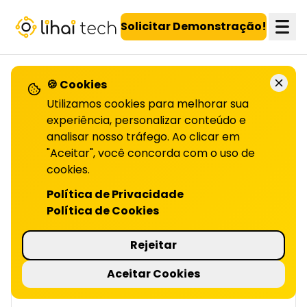
LiHai - Página inicial
Solicitar Demonstração!
🍪 Cookies
VOLTAR PARA O BLOG
Utilizamos cookies para melhorar sua
experiência, personalizar conteúdo e
analisar nosso tráfego. Ao clicar em
Marketing local:
"Aceitar", você concorda com o uso de
estratégias para
cookies.
Política de Privacidade
ATRAIR CLIENTES | LIHAI
Política de Cookies
Quer atrair mais clientes da sua região e se
destacar no mercado local? Veja como
Rejeitar
aplicar o marketing local de forma prática e
eficiente no artigo completo!
Aceitar Cookies
4 minutos de leitura