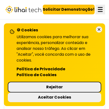
LiHai - Página inicial
Solicitar Demonstração!
🍪 Cookies
VOLTAR PARA O BLOG
Utilizamos cookies para melhorar sua
experiência, personalizar conteúdo e
analisar nosso tráfego. Ao clicar em
Proteja dados dos
"Aceitar", você concorda com o uso de
clientes
cookies.
Política de Privacidade
NO PROGRAMA DE FIDELIDADE | LIHAI
Política de Cookies
Proteger dados é essencial para manter a
confiança do cliente, especialmente em
Rejeitar
programas de fidelização. Saiba mais sobre
segurança no blog!
Aceitar Cookies
4 minutos de leitura