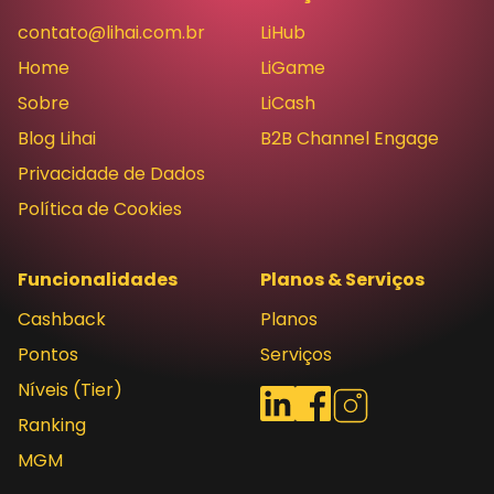
contato@lihai.com.br
LiHub
Home
LiGame
Sobre
LiCash
Blog Lihai
B2B Channel Engage
Privacidade de Dados
Política de Cookies
Funcionalidades
Planos & Serviços
Cashback
Planos
Pontos
Serviços
Níveis (Tier)
Redes sociais
LinkedIn
Facebook
Instagram
Ranking
MGM