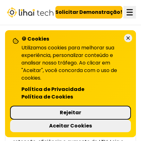
LiHai - Página inicial
Solicitar Demonstração!
🍪 Cookies
VOLTAR PARA O BLOG
Utilizamos cookies para melhorar sua
experiência, personalizar conteúdo e
analisar nosso tráfego. Ao clicar em
Automação e
"Aceitar", você concorda com o uso de
segmentação
cookies.
Política de Privacidade
comportamental no
Política de Cookies
agro
Rejeitar
| LIHAI
Aceitar Cookies
Segmentação comportamental e automação
estão transformando o agro com mais