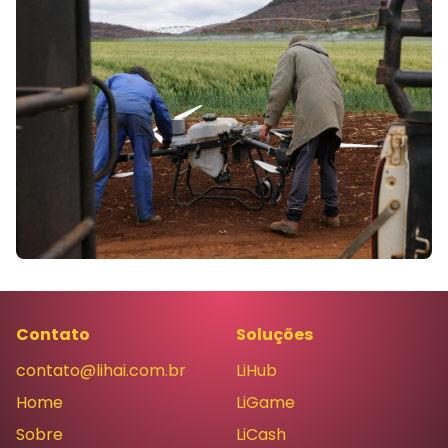
Contato
Soluções
contato@lihai.com.br
LiHub
Home
LiGame
Sobre
LiCash