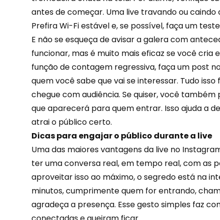
antes de começar. Uma live travando ou caindo a
Prefira Wi-Fi estável e, se possível, faça um test
E não se esqueça de avisar a galera com antece
funcionar, mas é muito mais eficaz se você cria 
função de contagem regressiva, faça um post no
quem você sabe que vai se interessar. Tudo isso 
chegue com audiência. Se quiser, você também po
que aparecerá para quem entrar. Isso ajuda a dei
atrai o público certo.
Dicas para engajar o público durante a live
Uma das maiores vantagens da live no Instagram
ter uma conversa real, em tempo real, com as pe
aproveitar isso ao máximo, o segredo está na int
minutos, cumprimente quem for entrando, cham
agradeça a presença. Esse gesto simples faz co
conectadas
e queiram ficar.