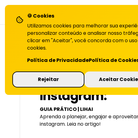
LiHai - Página inicial
sol
🍪 Cookies
Utilizamos cookies para melhorar sua experiê
personalizar conteúdo e analisar nosso tráfeg
clicar em "Aceitar", você concorda com o uso
cookies.
VOLTAR PARA O BLOG
Política de Privacidade
Política de Cookie
Como fazer uma 
Rejeitar
Aceitar Cookie
Instagram:
GUIA PRÁTICO | LIHAI
Aprenda a planejar, engajar e aproveita
instagram. Leia no artigo!