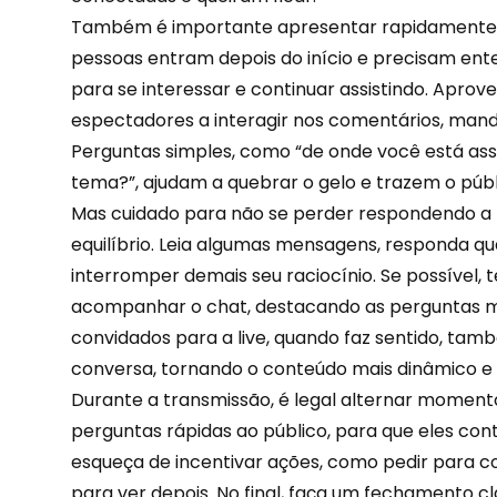
Também é importante apresentar rapidamente sob
pessoas entram depois do início e precisam ent
para se interessar e continuar assistindo. Aprov
espectadores a interagir nos comentários, mand
Perguntas simples, como “de onde você está assi
tema?”, ajudam a quebrar o gelo e trazem o públ
Mas cuidado para não se perder respondendo a
equilíbrio. Leia algumas mensagens, responda qu
interromper demais seu raciocínio. Se possível,
acompanhar o chat, destacando as perguntas m
convidados para a live, quando faz sentido, ta
conversa, tornando o conteúdo mais
dinâmico e 
Durante a transmissão, é legal alternar moment
perguntas rápidas ao público, para que eles con
esqueça de incentivar ações, como pedir para c
para ver depois. No final, faça um fechamento cl