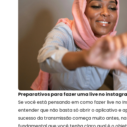
Preparativos para fazer uma live no instag
Se você está pensando em como fazer live no In
entender que não basta só abrir o aplicativo e ap
sucesso da transmissão começa muito antes, na 
fundamental que você tenha claro qual é o objeti