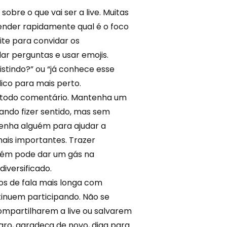
re o que vai ser a live. Muitas
ender rapidamente qual é o foco
eite para convidar os
ar perguntas e usar emojis.
stindo?” ou “já conhece esse
ico para mais perto.
 todo comentário. Mantenha um
ando fizer sentido, mas sem
 tenha alguém para ajudar a
ais importantes. Trazer
mbém pode dar um gás na
diversificado
.
os de fala mais longa com
tinuem participando. Não se
ompartilharem a live ou salvarem
aro, agradeça de novo, diga para