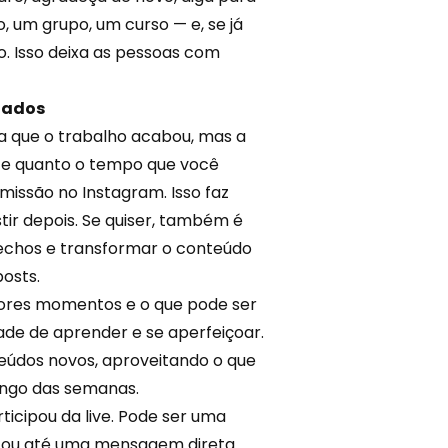
o, um grupo, um curso — e, se já
o. Isso deixa as pessoas com
ltados
ha que o trabalho acabou, mas a
nte quanto o tempo que você
smissão no Instagram. Isso faz
ir depois. Se quiser, também é
rechos e transformar o conteúdo
osts.
lhores momentos e o que pode ser
de de aprender e se aperfeiçoar.
eúdos novos, aproveitando o que
ngo das semanas.
icipou da live. Pode ser uma
k, ou até uma mensagem direta