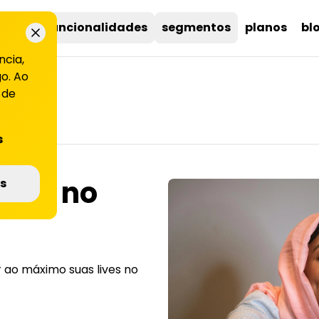
uções
funcionalidades
segmentos
planos
bl
ncia,
o. Ao
 de
s
live no
s
r ao máximo suas lives no