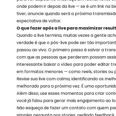
onde podem ir depois da live — se é um link na bi
tiver, anuncie quando será a próxima transmissã
expectativa de voltar.
O que fazer após a live para maximizar resu
Quando a live termina, muitas vezes a gente ac
verdade é que o pós-live pode ser tão importa
passou ao vivo. O primeiro passo é salvar a tran
com que as pessoas que perderam possam assist
interessante baixar o vídeo para poder editar t
em formatos menores — como reels, stories ou p
Revise sua live com calma, identificando os me
melhorado para a próxima vez. É uma oportunida
Além disso, use esses momentos para criar cont
você já falou para
gerar mais engajamento
ao lo
Não esqueça de fazer um contato com quem part
simples pergunta nos stories, pedindo feedbac