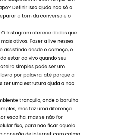
apo? Definir isso ajuda não só a
reparar o tom da conversa e o
. O Instagram
oferece dados
que
ais ativos. Fazer a live nesses
 assistindo desde o começo, o
da estar ao vivo quando seu
roteiro simples pode ser um
lavra por palavra, até porque a
s ter uma estrutura ajuda a não
iente tranquilo, onde o barulho
simples, mas faz uma diferença
or escolha, mas se não for
celular fixo, para não ficar aquela
 sua conexão de internet com calma