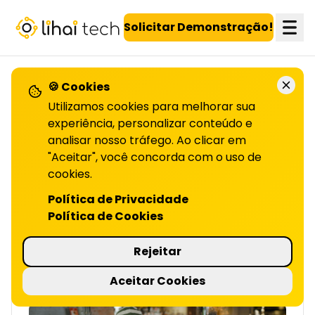
LiHai - Página inicial
Solicitar Demonstração!
🍪 Cookies
VOLTAR PARA O BLOG
Utilizamos cookies para melhorar sua
experiência, personalizar conteúdo e
analisar nosso tráfego. Ao clicar em
Fidelizar mais com
"Aceitar", você concorda com o uso de
menos esforço:
cookies.
Política de Privacidade
ESTRATÉGIA SIMPLES | LIHAI
Política de Cookies
Fidelize mais clientes com menos esforço,
usando um programa simples e eficaz. Quer
Rejeitar
saber como? Leia o artigo completo!
4 minutos de leitura
Aceitar Cookies