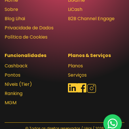
Home
LiGame
Sobre
LiCash
Blog Lihai
B2B Channel Engage
Privacidade de Dados
Política de Cookies
Funcionalidades
Planos & Serviços
Cashback
Planos
Pontos
Serviços
Níveis (Tier)
Redes sociais
LinkedIn
Facebook
Instagram
Ranking
MGM
© Todos os direitos reservados / LiHai / 2026