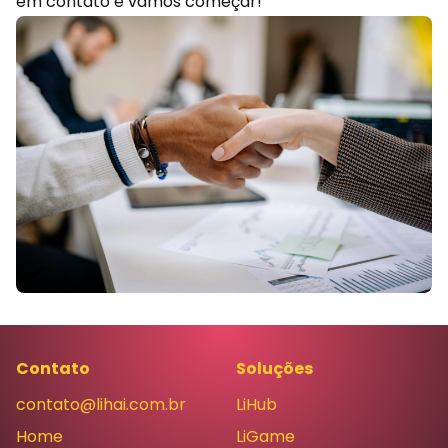
em contato
e vamos começar!
Contato
Soluções
contato@lihai.com.br
LiHub
Home
LiGame