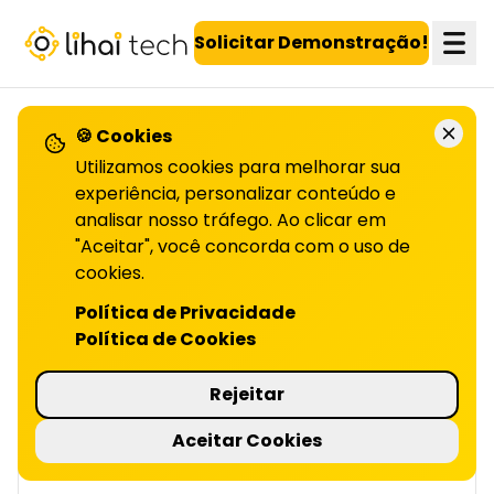
LiHai - Página inicial
Solicitar Demonstração!
🍪 Cookies
VOLTAR PARA O BLOG
Utilizamos cookies para melhorar sua
experiência, personalizar conteúdo e
analisar nosso tráfego. Ao clicar em
IA e a automação para
"Aceitar", você concorda com o uso de
desempenho
cookies.
Política de Privacidade
DOS FUNCIONÁRIOS | LIHAI
Política de Cookies
IA e automação aumentam produtividade e
qualidade, liberando equipes para decisões
Rejeitar
estratégicas. Descubra como aplicar no seu
time!
Aceitar Cookies
3 minutos de leitura