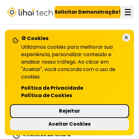
LiHai - Página inicial
Solicitar Demonstração!
🍪 Cookies
VOLTAR PARA O BLOG
Utilizamos cookies para melhorar sua
experiência, personalizar conteúdo e
analisar nosso tráfego. Ao clicar em
Marketing
"Aceitar", você concorda com o uso de
automatizado: utilizando
cookies.
Política de Privacidade
IA
Política de Cookies
PARA ENGAJAMENTO | LIHAI
Rejeitar
Marketing automatizado com IA torna
interações mais inteligentes, personalizadas e
Aceitar Cookies
eficazes. Leia o artigo completo!
4 minutos de leitura