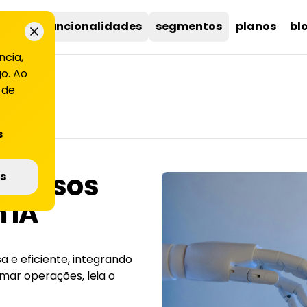
uções
funcionalidades
segmentos
planos
bl
ncia,
o. Ao
 de
s
ecursos
s
 IA
a e eficiente, integrando
mar operações, leia o