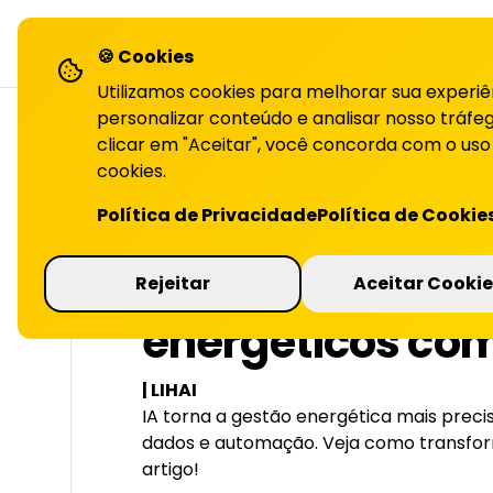
LiHai - Página inicial
sol
🍪 Cookies
Utilizamos cookies para melhorar sua experiê
personalizar conteúdo e analisar nosso tráfeg
clicar em "Aceitar", você concorda com o uso
cookies.
VOLTAR PARA O BLOG
Política de Privacidade
Política de Cookie
Otimização de r
Rejeitar
Aceitar Cookie
energéticos com
| LIHAI
IA torna a gestão energética mais precis
dados e automação. Veja como transfor
artigo!