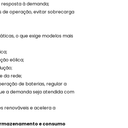
e resposta à demanda;
os de operação, evitar sobrecarga
ticas, o que exige modelos mais
ica;
ção eólica;
dução;
e da rede;
peração de baterias, regular a
 que a demanda seja atendida com
es renováveis e acelera a
, armazenamento e consumo