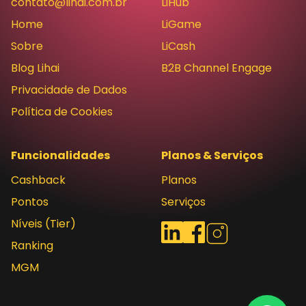
contato@lihai.com.br
LiHub
Home
LiGame
Sobre
LiCash
Blog Lihai
B2B Channel Engage
Privacidade de Dados
Política de Cookies
Funcionalidades
Planos & Serviços
Cashback
Planos
Pontos
Serviços
Níveis (Tier)
Redes sociais
LinkedIn
Facebook
Instagram
Ranking
MGM