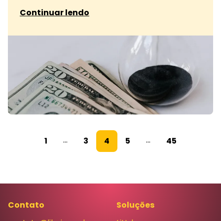
sobre LTV no varejo com fidelidade e gamifica
Continuar lendo
...
...
1
3
4
5
45
Contato
Soluções