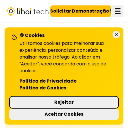
LiHai - Página inicial
Solicitar Demonstração!
🍪 Cookies
Utilizamos cookies para melhorar sua
Confira todos os artigos!
experiência, personalizar conteúdo e
analisar nosso tráfego. Ao clicar em
"Aceitar", você concorda com o uso de
Agro: gamificação e fidelização
cookies.
de revendas
Política de Privacidade
Política de Cookies
Gamificação no agro fortalece revendas,
aumenta engajamento e fidelização. Leia o
Rejeitar
artigo completo e descubra como aplicar.
Aceitar Cookies