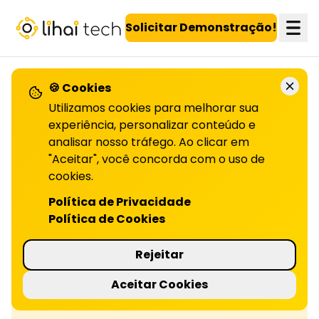
LiHai - Página inicial
Solicitar Demonstração!
🍪 Cookies
Utilizamos cookies para melhorar sua
Confira todos os artigos!
experiência, personalizar conteúdo e
analisar nosso tráfego. Ao clicar em
"Aceitar", você concorda com o uso de
Retenção de distribuidores com IA
cookies.
Política de Privacidade
IA ajuda a prever churn e aumentar a
Política de Cookies
retenção de distribuidores. Veja como
fortalecer seu canal com dados e estratégias
Rejeitar
personalizadas.
Aceitar Cookies