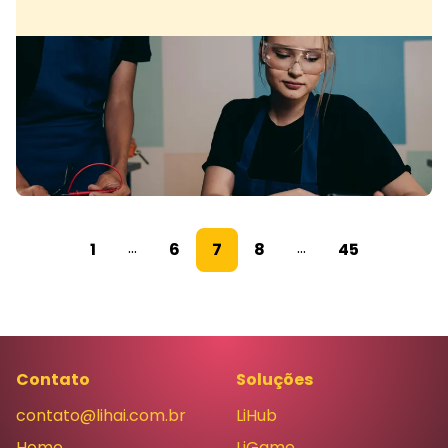
...
...
1
6
7
8
45
Contato
Soluções
contato@lihai.com.br
LiHub
Home
LiGame