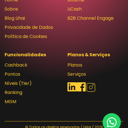
Sobre
LiCash
Blog Lihai
B2B Channel Engage
Privacidade de Dados
Política de Cookies
Funcionalidades
Planos & Serviços
Cashback
Planos
Pontos
Serviços
Níveis (Tier)
Redes sociais
LinkedIn
Facebook
Instagram
Ranking
MGM
© Todos os direitos reservados / LiHai / 2026