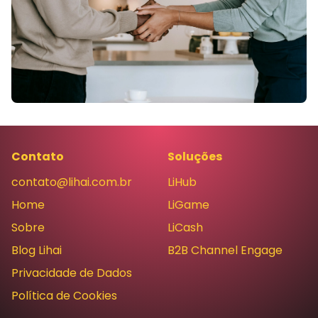
Contato
Soluções
contato@lihai.com.br
LiHub
Home
LiGame
Sobre
LiCash
Blog Lihai
B2B Channel Engage
Privacidade de Dados
Política de Cookies