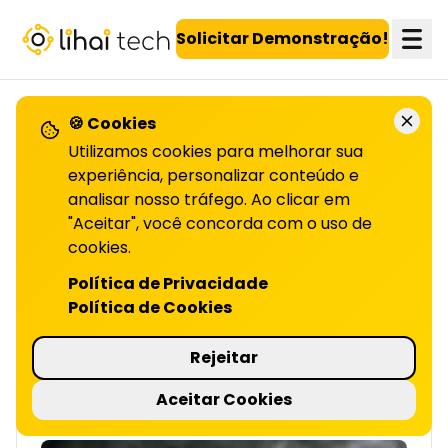
LiHai - Página inicial
Solicitar Demonstração!
🍪 Cookies
VOLTAR PARA O BLOG
Utilizamos cookies para melhorar sua
experiência, personalizar conteúdo e
analisar nosso tráfego. Ao clicar em
7 passos para o sucesso
"Aceitar", você concorda com o uso de
cookies.
DO SEU PROGRAMA DE FIDELIDADE | LIHAI
Implementar um programa de fidelidade,
Política de Privacidade
pode beneficiar financeiramente sua
Política de Cookies
empresa. Mas, para minimizar riscos, é
essencial um planejamento estratégico de
Rejeitar
custos.
Aceitar Cookies
4 minutos de leitura