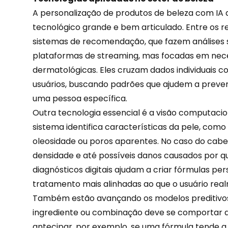
A personalização de produtos de
beleza
com IA 
tecnológico grande e bem articulado. Entre os re
sistemas de recomendação, que fazem análises 
plataformas de streaming, mas focadas em nece
dermatológicas. Eles cruzam dados individuais 
usuários, buscando padrões que ajudem a prever
uma pessoa específica.
Outra tecnologia essencial é a visão computacion
sistema identifica características da pele, como
oleosidade ou poros aparentes. No caso do cabelo,
densidade e até possíveis danos causados por qu
diagnósticos digitais ajudam a criar fórmulas per
tratamento mais alinhadas ao que o usuário rea
Também estão avançando os modelos preditivo
ingrediente ou combinação deve se comportar 
antecipar
, por exemplo, se uma fórmula tende 