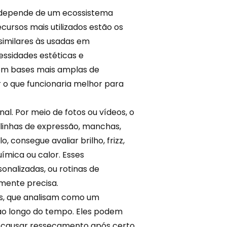
depende de um ecossistema
cursos mais utilizados estão os
similares às usadas em
ssidades estéticas e
com bases mais amplas de
 o que funcionaria melhor para
al. Por meio de fotos ou vídeos, o
 linhas de expressão, manchas,
 consegue avaliar brilho, frizz,
ímica ou calor. Esses
sonalizadas, ou rotinas de
lmente precisa.
s, que analisam como um
ao longo do tempo. Eles podem
a causar ressecamento após certo