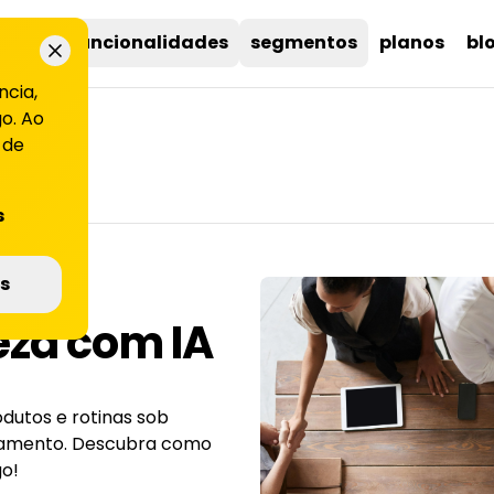
uções
funcionalidades
segmentos
planos
bl
ncia,
o. Ao
 de
s
de
s
eza com IA
dutos e rotinas sob
tamento. Descubra como
go!