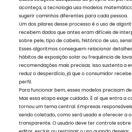
aconteça, a
tecnologia
usa modelos matemático
sugerir caminhos diferentes para cada pessoa.
Um dos pilares desse processo é o uso de algori
recebem dados que antes eram difíceis de inter
sobre pele, tipo de cabelo, histórico de uso, sensi
Esses algoritmos conseguem relacionar detalhes 
hábitos de exposição solar ou frequência de lav
recomendações
mais precisas. Isso sustenta a 
reduz o desperdício, já que o consumidor recebe
perfil.
Para funcionar bem, esses modelos precisam de
Mas essa etapa exige cuidado. É aí que entra a
c
tornou um tema central. Empresas responsáveis 
sendo coletado, como será usado e oferecer a 
transparente. O usuário deve ter controle sobr
editar, excluir ou restringir o uso quando desejar.