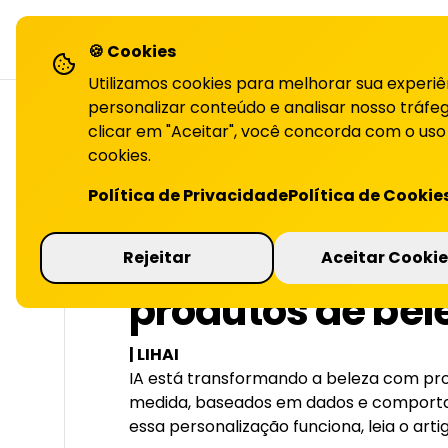
LiHai - Página inicial
sol
🍪 Cookies
Utilizamos cookies para melhorar sua experiê
personalizar conteúdo e analisar nosso tráfeg
clicar em "Aceitar", você concorda com o uso
cookies.
VOLTAR PARA O BLOG
Política de Privacidade
Política de Cookie
Personalização 
Rejeitar
Aceitar Cookie
produtos de bel
| LIHAI
IA está transformando a beleza com pro
medida, baseados em dados e compor
essa personalização funciona, leia o arti