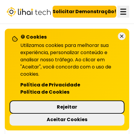
LiHai - Página inicial
Solicitar Demonstração!
🍪 Cookies
VOLTAR PARA O BLOG
Utilizamos cookies para melhorar sua
experiência, personalizar conteúdo e
analisar nosso tráfego. Ao clicar em
Como usar IA para
"Aceitar", você concorda com o uso de
antecipar
cookies.
Política de Privacidade
AS NECESSIDADES DO CLIENTE | LIHAI
Política de Cookies
IA transforma CX de reativo para proativo,
antecipando problemas e personalizando
Rejeitar
interações. Descubra como aplicar na sua
empresa!
Aceitar Cookies
5 minutos de leitura