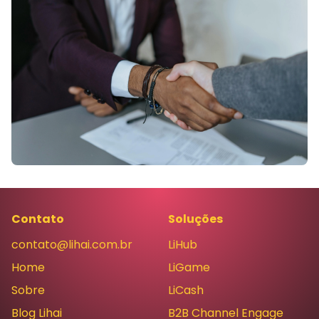
Contato
Soluções
contato@lihai.com.br
LiHub
Home
LiGame
Sobre
LiCash
Blog Lihai
B2B Channel Engage