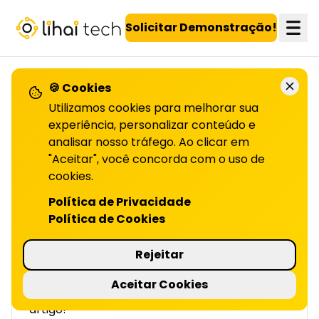
LiHai - Página inicial
Solicitar Demonstração!
🍪 Cookies
VOLTAR PARA O BLOG
Utilizamos cookies para melhorar sua
experiência, personalizar conteúdo e
analisar nosso tráfego. Ao clicar em
IA ética: equilibrando
"Aceitar", você concorda com o uso de
personalização e
cookies.
Política de Privacidade
privacidade
Política de Cookies
| LIHAI
Rejeitar
A IA traz eficiência, mas desafia ética e
privacidade. Descubra como equilibrar
Aceitar Cookies
inovação e humanidade com a LiHai. Leia o
artigo!