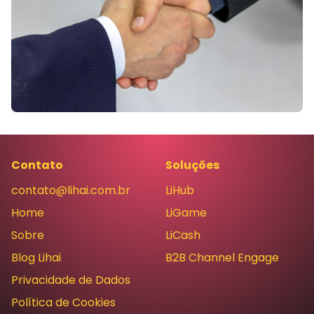
Contato
Soluções
contato@lihai.com.br
LiHub
Home
LiGame
Sobre
LiCash
Blog Lihai
B2B Channel Engage
Privacidade de Dados
Política de Cookies