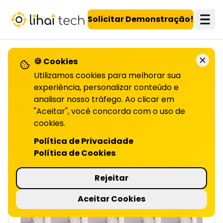
LiHai - Página inicial
Solicitar Demonstração!
🍪 Cookies
VOLTAR PARA O BLOG
Utilizamos cookies para melhorar sua
experiência, personalizar conteúdo e
analisar nosso tráfego. Ao clicar em
Como premiar revendas
"Aceitar", você concorda com o uso de
de alto desempenho
cookies.
Política de Privacidade
| LIHAI
Política de Cookies
Premiar revendas aumenta performance,
engajamento e retenção. Veja como
Rejeitar
estruturar incentivos eficientes, leia o artigo!
5 minutos de leitura
Aceitar Cookies