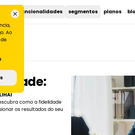
uções
funcionalidades
segmentos
planos
bl
ncia,
o. Ao
 de
s
elidade:
s
LIHAI
Descubra como a fidelidade
ionar os resultados do seu