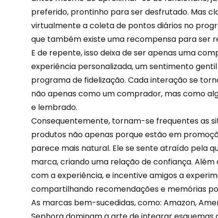
preferido, prontinho para ser desfrutado. Mas cla
virtualmente a coleta de pontos diários no progr
que também existe uma
recompensa
para ser r
E de repente, isso deixa de ser apenas uma com
experiência personalizada, um sentimento gentil
programa de fidelização. Cada interação se torna 
não apenas como um comprador, mas como algu
e lembrado.
Consequentemente, tornam-se frequentes as s
produtos não apenas porque estão em promoçã
parece mais natural. Ele se sente atraído pela q
marca, criando uma relação de confiança. Além 
com a experiência, e incentive amigos a experi
compartilhando recomendações e memórias posi
As marcas bem-sucedidas, como: Amazon, Ameri
Sephora dominam a arte de integrar esquemas d