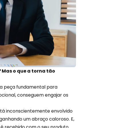
 Mas o que a torna tão
ma peça fundamental para
cional, conseguem engajar os
está inconscientemente envolvido
 ganhando um abraço caloroso. E,
 é recebido com o seu produto