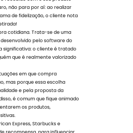
ro, não para por aí: ao realizar
ama de fidelização, o cliente nota
etirada!
pra cotidiana. Trata-se de uma
 desenvolvido pelo software do
significativa: o cliente é tratado
ém que é realmente valorizado
ituações em que compra
o, mas porque essa escolha
ualidade e pela proposta da
disso, é comum que fique animado
mentarem os produtos,
tivas.
can Express, Starbucks e
e recompensa, para influenciar