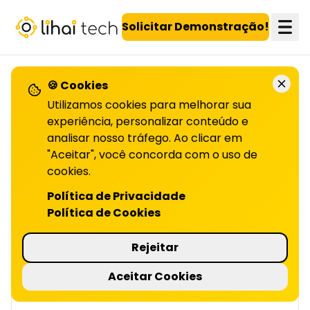
LiHai - Página inicial
Solicitar Demonstração!
🍪 Cookies
VOLTAR PARA O BLOG
Utilizamos cookies para melhorar sua
experiência, personalizar conteúdo e
analisar nosso tráfego. Ao clicar em
Engajamento dos
"Aceitar", você concorda com o uso de
farmacêuticos
cookies.
Política de Privacidade
EM PROGRAMAS DE FIDELIDADE | LIHAI
Política de Cookies
Programas de fidelidade engajam
farmacêuticos, e melhoram a experiência do
Rejeitar
cliente. Confira no artigo como isso pode
impactar seu negócio!
Aceitar Cookies
3 minutos de leitura