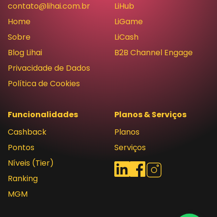
contato@lihai.com.br
LiHub
Home
LiGame
Sobre
LiCash
Blog Lihai
B2B Channel Engage
Privacidade de Dados
Política de Cookies
Funcionalidades
Planos & Serviços
Cashback
Planos
Pontos
Serviços
Níveis (Tier)
Redes sociais
LinkedIn
Facebook
Instagram
Ranking
MGM