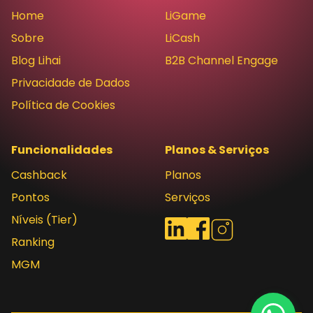
Home
LiGame
Sobre
LiCash
Blog Lihai
B2B Channel Engage
Privacidade de Dados
Política de Cookies
Funcionalidades
Planos & Serviços
Cashback
Planos
Pontos
Serviços
Níveis (Tier)
Redes sociais
LinkedIn
Facebook
Instagram
Ranking
MGM