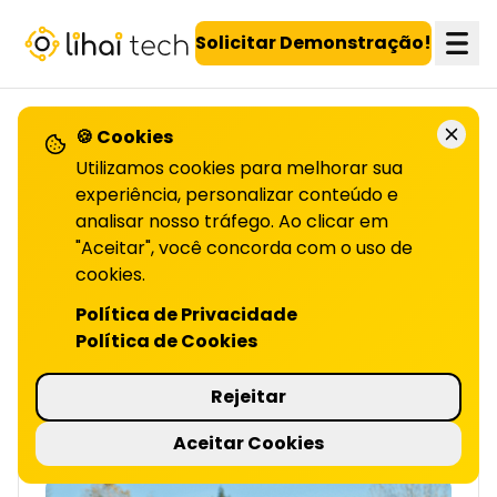
LiHai - Página inicial
Solicitar Demonstração!
🍪 Cookies
VOLTAR PARA O BLOG
Utilizamos cookies para melhorar sua
experiência, personalizar conteúdo e
analisar nosso tráfego. Ao clicar em
Agro: gamificação e
"Aceitar", você concorda com o uso de
fidelização de revendas
cookies.
Política de Privacidade
| LIHAI
Política de Cookies
Gamificação no agro fortalece revendas,
aumenta engajamento e fidelização. Leia o
Rejeitar
artigo completo e descubra como aplicar.
7 minutos de leitura
Aceitar Cookies