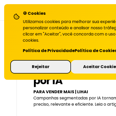
LiHai - Página inicial
sol
🍪 Cookies
Utilizamos cookies para melhorar sua experiê
personalizar conteúdo e analisar nosso tráfeg
clicar em "Aceitar", você concorda com o uso
cookies.
VOLTAR PARA O BLOG
Política de Privacidade
Política de Cookie
Campanhas se
Rejeitar
Aceitar Cookie
por IA
PARA VENDER MAIS | LIHAI
Campanhas segmentadas por IA tornam
preciso, relevante e eficiente. Leia o ar