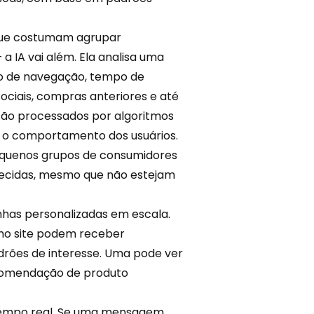
 que costumam agrupar
a IA vai além. Ela analisa uma
co de navegação, tempo de
ciais, compras anteriores e até
são processados por algoritmos
 o
comportamento
dos usuários.
 pequenos grupos de consumidores
recidas, mesmo que não estejam
nhas personalizadas em escala.
mo site podem receber
rões de interesse. Uma pode ver
comendação de produto
tempo real. Se uma mensagem