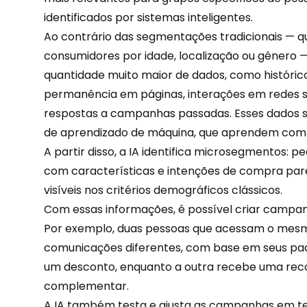
identificados por sistemas inteligentes.
Ao contrário das segmentações tradicionais —
consumidores por idade, localização ou gênero — 
quantidade muito maior de dados, como históri
permanência em páginas, interações em redes so
respostas a campanhas passadas. Esses dados 
de aprendizado de máquina, que aprendem com
A partir disso, a IA identifica microsegmentos:
com características e intenções de compra pa
visíveis nos critérios demográficos clássicos.
Com essas informações, é possível criar campa
Por exemplo, duas pessoas que acessam o mes
comunicações diferentes, com base em seus pad
um
desconto
, enquanto a outra recebe uma re
complementar.
A IA também testa e ajusta as campanhas em 