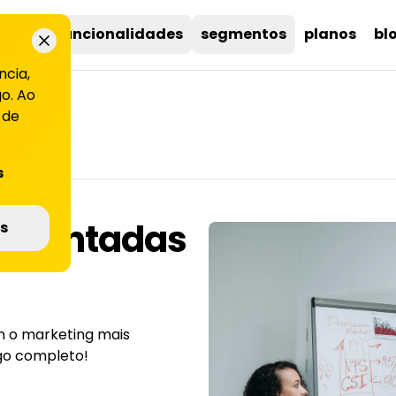
uções
funcionalidades
segmentos
planos
bl
ncia,
o. Ao
 de
s
gmentadas
s
 o marketing mais
tigo completo!