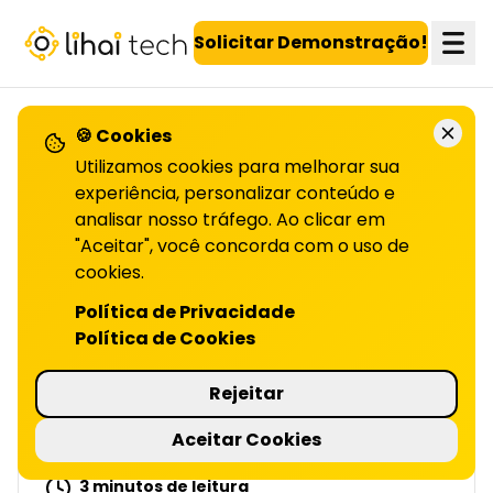
LiHai - Página inicial
Solicitar Demonstração!
🍪 Cookies
VOLTAR PARA O BLOG
Utilizamos cookies para melhorar sua
experiência, personalizar conteúdo e
analisar nosso tráfego. Ao clicar em
Por que clientes
"Aceitar", você concorda com o uso de
abandonam
cookies.
Política de Privacidade
OS PROGRAMAS DE FIDELIDADE? | LIHAI
Política de Cookies
Mesmo com programas de fidelidade
atraentes, muitos clientes desistem por
Rejeitar
frustrações no cadastro ou recompensas
confusas. Veja os principais motivos e como
Aceitar Cookies
evitar!
3 minutos de leitura