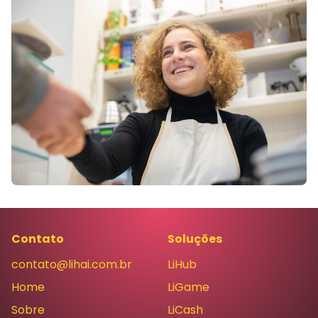
Contato
Soluções
contato@lihai.com.br
LiHub
Home
LiGame
Sobre
LiCash