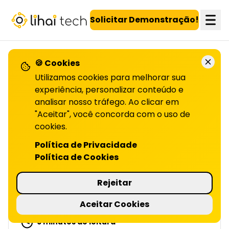
LiHai - Página inicial
Solicitar Demonstração!
🍪 Cookies
VOLTAR PARA O BLOG
Utilizamos cookies para melhorar sua
experiência, personalizar conteúdo e
analisar nosso tráfego. Ao clicar em
O futuro do turismo:
"Aceitar", você concorda com o uso de
experiências pensadas
cookies.
Política de Privacidade
por IA
Política de Cookies
| LIHAI
Rejeitar
IA transforma o turismo com personalização,
automação e experiências imersivas. Explore
Aceitar Cookies
o futuro das viagens, leia o artigo!
6 minutos de leitura