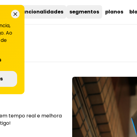
uções
funcionalidades
segmentos
planos
bl
ncia,
o. Ao
 de
s
to:
s
 em tempo real e melhora
tigo!