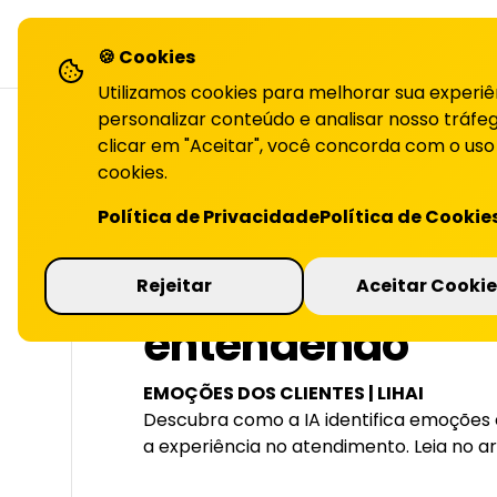
LiHai - Página inicial
sol
🍪 Cookies
Utilizamos cookies para melhorar sua experiê
personalizar conteúdo e analisar nosso tráfeg
clicar em "Aceitar", você concorda com o uso
cookies.
VOLTAR PARA O BLOG
Política de Privacidade
Política de Cookie
IA no atendimen
Rejeitar
Aceitar Cookie
entendendo
EMOÇÕES DOS CLIENTES | LIHAI
Descubra como a IA identifica emoções
a experiência no atendimento. Leia no ar