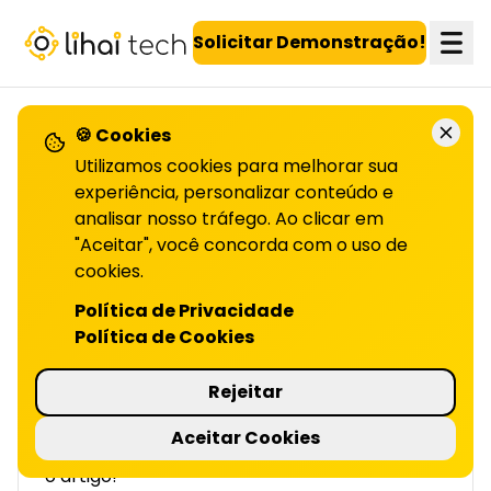
LiHai - Página inicial
Solicitar Demonstração!
🍪 Cookies
VOLTAR PARA O BLOG
Utilizamos cookies para melhorar sua
experiência, personalizar conteúdo e
analisar nosso tráfego. Ao clicar em
IA para prever
"Aceitar", você concorda com o uso de
comportamento de
cookies.
Política de Privacidade
consumo no fim de ano
Política de Cookies
| LIHAI
Rejeitar
Como a IA antecipa o consumo no fim do ano,
ajusta estoques e personaliza ofertas em
Aceitar Cookies
tempo real. Veja como aplicar na prática, leia
o artigo!