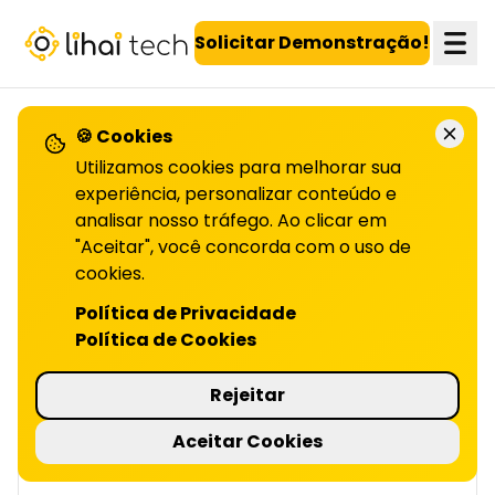
LiHai - Página inicial
Solicitar Demonstração!
🍪 Cookies
VOLTAR PARA O BLOG
Utilizamos cookies para melhorar sua
experiência, personalizar conteúdo e
analisar nosso tráfego. Ao clicar em
Como implementar um
"Aceitar", você concorda com o uso de
programa de fidelidade
cookies.
Política de Privacidade
NO E-COMMERCE | LIHAI
Política de Cookies
Implementar um programa de fidelidade no
e-commerce fortalece o relacionamento
Rejeitar
com clientes, e incentiva compras
recorrentes. Confira como planejar no artigo!
Aceitar Cookies
5 minutos de leitura