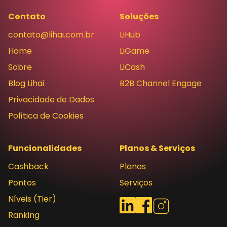
Contato
Soluções
contato@lihai.com.br
LiHub
Home
LiGame
Sobre
LiCash
Blog Lihai
B2B Channel Engage
Privacidade de Dados
Política de Cookies
Funcionalidades
Planos & Serviços
Cashback
Planos
Pontos
Serviços
Níveis (Tier)
Redes sociais
LinkedIn
Facebook
Instagram
Ranking