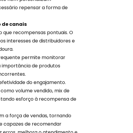
ecessário repensar a forma de
 de canais
 do que recompensas pontuais. O
os interesses de distribuidores e
doura.
frequente permite monitorar
 a importância de produtos
oncorrentes.
efetividade do engajamento.
s, como volume vendido, mix de
ctando esforço à recompensa de
m a força de vendas, tornando
 e capazes de recomendar
uz erros, melhora o atendimento e