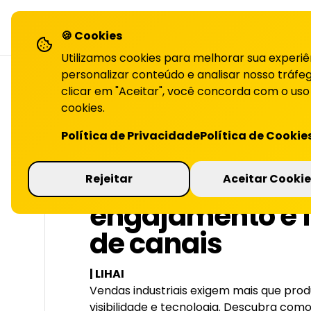
LiHai - Página inicial
sol
🍪 Cookies
Utilizamos cookies para melhorar sua experiê
personalizar conteúdo e analisar nosso tráfeg
clicar em "Aceitar", você concorda com o uso
cookies.
VOLTAR PARA O BLOG
Política de Privacidade
Política de Cookie
Indústrias: LiHai
Rejeitar
Aceitar Cookie
engajamento e f
de canais
| LIHAI
Vendas industriais exigem mais que pr
visibilidade e tecnologia. Descubra como 