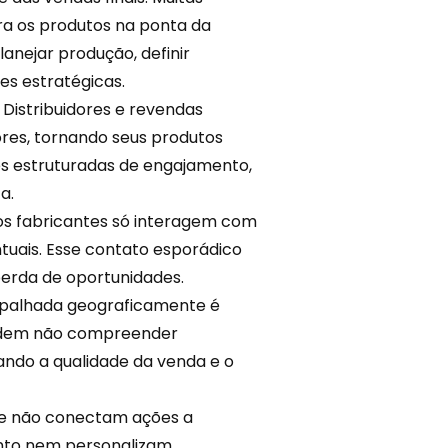
ra os
produtos
na ponta da
lanejar produção, definir
es estratégicas.
 Distribuidores e revendas
res, tornando seus produtos
s estruturadas de
engajamento
,
a.
os fabricantes só interagem com
uais. Esse contato esporádico
erda de oportunidades.
espalhada geograficamente é
podem não compreender
ando a qualidade da venda e o
ue não conectam ações a
ento nem personalizam