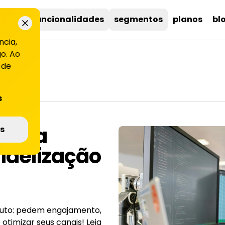
uções
funcionalidades
segmentos
planos
bl
ncia,
o. Ao
 de
s
 para
s
idelização
oduto: pedem engajamento,
otimizar seus canais! Leia