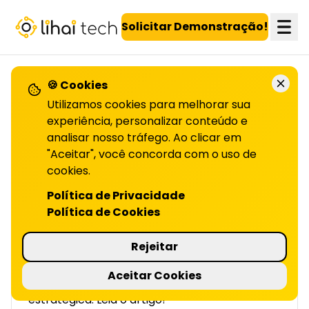
LiHai - Página inicial
Solicitar Demonstração!
🍪 Cookies
VOLTAR PARA O BLOG
Utilizamos cookies para melhorar sua
experiência, personalizar conteúdo e
analisar nosso tráfego. Ao clicar em
Como medir resultados
"Aceitar", você concorda com o uso de
em programas
cookies.
Política de Privacidade
automotivos
Política de Cookies
| LIHAI
Rejeitar
KPIs automotivos certos aumentam margem,
giro e ROI. Aprenda a medir performance por
Aceitar Cookies
canal e otimizar resultados com precisão
estratégica. Leia o artigo!