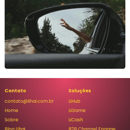
Contato
Soluções
contato@lihai.com.br
LiHub
Home
LiGame
Sobre
LiCash
Blog Lihai
B2B Channel Engage