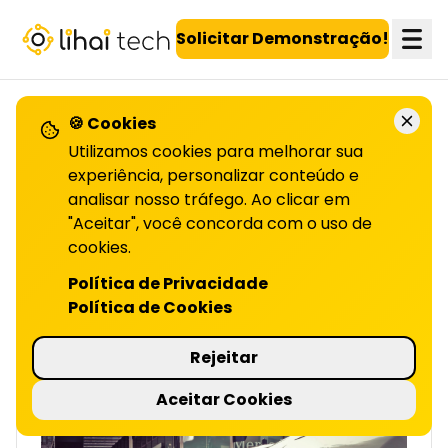
LiHai - Página inicial
Solicitar Demonstração!
🍪 Cookies
VOLTAR PARA O BLOG
Utilizamos cookies para melhorar sua
experiência, personalizar conteúdo e
analisar nosso tráfego. Ao clicar em
Desafios na retenção de
"Aceitar", você concorda com o uso de
cookies.
CLIENTES AUTOMOTIVOS | LIHAI
Manter clientes no setor automotivo é um
Política de Privacidade
desafio! Descubra estratégias eficazes para
Política de Cookies
aumentar a retenção. Leia o artigo e saiba
mais!
Rejeitar
5 minutos de leitura
Aceitar Cookies