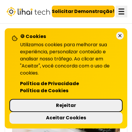
LiHai - Página inicial
Solicitar Demonstração!
🍪 Cookies
VOLTAR PARA O BLOG
Utilizamos cookies para melhorar sua
experiência, personalizar conteúdo e
analisar nosso tráfego. Ao clicar em
Entenda o que é CAC
"Aceitar", você concorda com o uso de
cookies.
E COMO CALCULAR ESSE INDICADOR | LIHAI
CAC é o custo médio para conquistar novos
Política de Privacidade
clientes, e indica a eficiência de vendas e
Política de Cookies
marketing. Leia o artigo completo!
3 minutos de leitura
Rejeitar
Aceitar Cookies