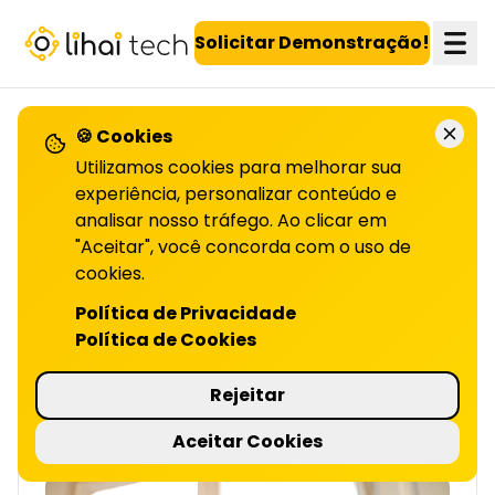
LiHai - Página inicial
Solicitar Demonstração!
🍪 Cookies
VOLTAR PARA O BLOG
Utilizamos cookies para melhorar sua
experiência, personalizar conteúdo e
analisar nosso tráfego. Ao clicar em
O que é copywriting e
"Aceitar", você concorda com o uso de
como ele
cookies.
Política de Privacidade
PODE TRANSFORMAR VENDAS | LIHAI
Política de Cookies
Copywriting é a escrita estratégica para
engajar, e converter clientes em ações reais.
Rejeitar
Leia o artigo completo!
7 minutos de leitura
Aceitar Cookies