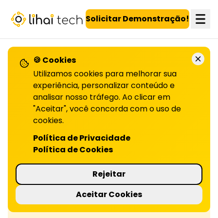
LiHai - Página inicial
Solicitar Demonstração!
🍪 Cookies
Utilizamos cookies para melhorar sua
Confira todos os artigos!
experiência, personalizar conteúdo e
analisar nosso tráfego. Ao clicar em
"Aceitar", você concorda com o uso de
O que é a fidelização com
cookies.
Política de Privacidade
Fidelize clientes com conteúdo e
Política de Cookies
recomendações personalizadas,
segmentação inteligente e comunicação
Rejeitar
multicanal. Leia o artigo completo!
Aceitar Cookies