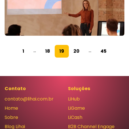
...
...
1
18
19
20
45
Contato
Soluções
contato@lihai.com.br
LiHub
Home
LiGame
Sobre
LiCash
Blog Lihai
B2B Channel Engage