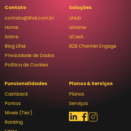
Contato
Soluções
contato@lihai.com.br
LiHub
Home
LiGame
Sobre
LiCash
Blog Lihai
B2B Channel Engage
Privacidade de Dados
Política de Cookies
Funcionalidades
Planos & Serviços
Cashback
Planos
Pontos
Serviços
Níveis (Tier)
Redes sociais
LinkedIn
Facebook
Instagram
Ranking