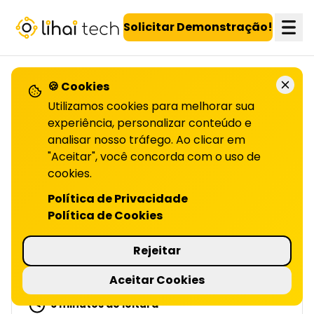
LiHai - Página inicial
Solicitar Demonstração!
🍪 Cookies
VOLTAR PARA O BLOG
Utilizamos cookies para melhorar sua
experiência, personalizar conteúdo e
analisar nosso tráfego. Ao clicar em
Personalização de
"Aceitar", você concorda com o uso de
campanhas com IA e
cookies.
Política de Privacidade
redução de churn
Política de Cookies
| LIHAI
Rejeitar
Descubra como a IA personaliza campanhas,
reduz churn e aumenta conversões. Leia o
Aceitar Cookies
artigo completo!
6 minutos de leitura