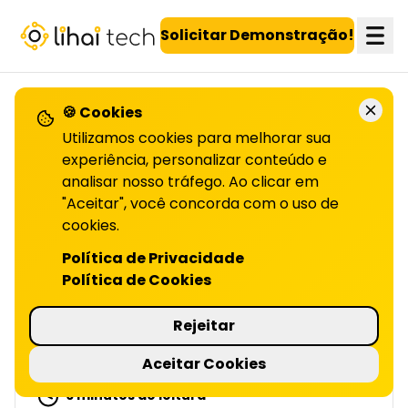
LiHai - Página inicial
Solicitar Demonstração!
🍪 Cookies
VOLTAR PARA O BLOG
Utilizamos cookies para melhorar sua
experiência, personalizar conteúdo e
analisar nosso tráfego. Ao clicar em
Plataforma
"Aceitar", você concorda com o uso de
omnichannel para
cookies.
Política de Privacidade
fidelização e dados
Política de Cookies
| LIHAI
Rejeitar
IA e fidelização inteligente estão
transformando o varejo com experiências
Aceitar Cookies
personalizadas e mais retenção. Leia o artigo!
6 minutos de leitura