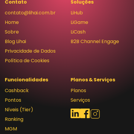
Contato
Soluções
contato@lihai.com.br
LiHub
Home
LiGame
Sobre
LiCash
Blog Lihai
B2B Channel Engage
Privacidade de Dados
Política de Cookies
Funcionalidades
Planos & Serviços
Cashback
Planos
Pontos
Serviços
Níveis (Tier)
Redes sociais
LinkedIn
Facebook
Instagram
Ranking
MGM